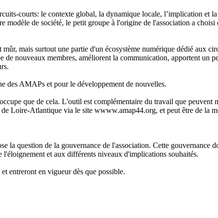
ts-courts: le contexte global, la dynamique locale, l’implication et la
modèle de société, le petit groupe à l'origine de l'association a choisi d
et mûr, mais surtout une partie d'un écosystème numérique dédié aux circui
ée de nouveaux membres, améliorent la communication, apportent un peu d
rs.
dienne des AMAPs et pour le développement de nouvelles.
ne s'occupe que de cela. L'outil est complémentaire du travail que peuve
APs de Loire-Atlantique via le site wwww.amap44.org, et peut être de la
e la question de la gouvernance de l'association. Cette gouvernance doi
e l'éloignement et aux différents niveaux d'implications souhaités.
et entreront en vigueur dès que possible.