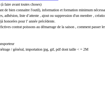
à faire avant toutes choses)
tant de bien connaitre l'outil), information et formation minimum nécessa
es, adhésion, liste d’attente , ajout ou suppression d'un membre , créati
jà honorées pour l’ année précédente.
 fictives contrat poissons au démarrage de la saison , comment passer le
ransporteur
métrage / général, importation jpg, gif, pdf dont taille < = 2M