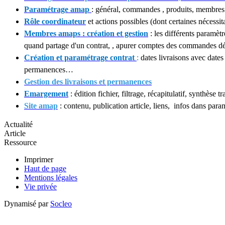
Paramétrage amap
: général, commandes , produits, membres (
Rôle coordinateur
et actions possibles (dont certaines nécessi
Membres amaps : création et gestion
: les différents paramètr
quand partage d'un contrat, , apurer comptes des commandes dé
Création et paramétrage contrat
:
dates livraisons avec dates
permanences…
Gestion des livraisons et permanences
Emargement
: édition fichier, filtrage, récapitulatif, synthèse t
Site amap
: contenu, publication article, liens, infos dans para
Actualité
Article
Ressource
Imprimer
Haut de page
Mentions légales
Vie privée
Dynamisé par
Socleo