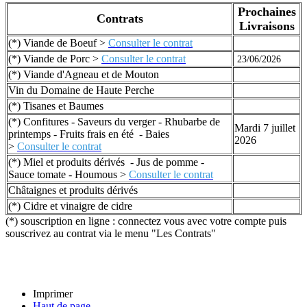
Prochaines
Contrats
Livraisons
(*) Viande de Boeuf
>
Consulter le contrat
(*) Viande de Porc
>
Consulter le contrat
23/06/2026
(*) Viande d'Agneau et de Mouton
Vin du Domaine de Haute Perche
(*) Tisanes et Baumes
(*)
Confitures - Saveurs du verger - Rhubarbe de
Mardi 7 juillet
printemps - Fruits frais en été - Baies
2026
>
Consulter le contrat
(*) Miel et produits dérivés - Jus de pomme -
Sauce tomate - Houmous >
Consulter le contrat
Châtaignes et produits dérivés
(*)
Cidre et vinaigre de cidre
(*) souscription en ligne : connectez vous avec votre compte puis
souscrivez au contrat via le menu "Les Contrats"
Imprimer
Haut de page